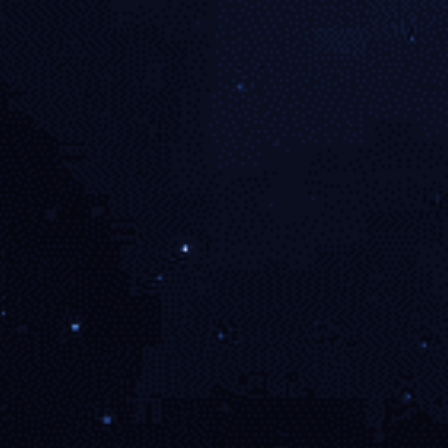
FIFA对索马里裁判入境美国
弗里克与
被拒回应
态度贝
2026-08-07
推荐
2026-06
推荐网站