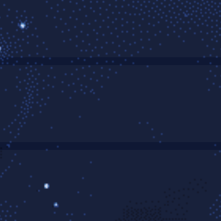
提前放假两天球员备战贝蒂斯前调整
2026-05-30 13:52
93 次阅读
首页
/
体育资讯
足球俱乐部在西甲联赛中的表现备受关注。近日，球队决定提前
到来的与贝蒂斯的比赛做好准备。这一决定不仅体现了教练组对
在联赛竞争中的灵活应变能力。本文将从球队管理、球员休息的