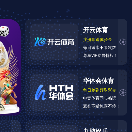
App
公司
体育
注册入口
简介
资讯
游官方入口
赛事实时同步
口APP
为您带来高速、高清、稳定的
端访问