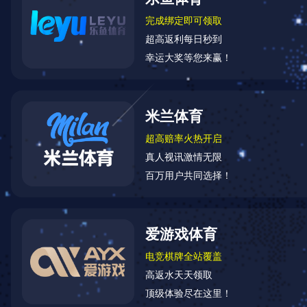
皇马
近年来，皇家马德里
以调整状态，为即将
重视，也展示了皇马