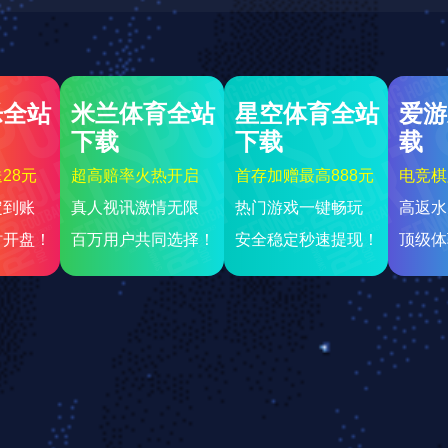
深入探讨这一决策背后的意义和影响。
理与决策
球俱乐部，其管理层在进行任何重大决策时都会经过深思熟虑。
到球员们的体能消耗与心理压力逐渐加大，因此决定提前放假两
息，从而更好地恢复状态。
理方式也反映出俱乐部对球员健康的高关注度。在职业体育中，
有助于延长运动生涯。因此，皇马的这一政策无疑是基于对科学
由时间，不仅可以让他们缓解压力，还能增进团队之间的感情。
向上的心态参与到接下来的备战中，为即将到来的比赛注入更多
重要性
，休息对于运动员来说至关重要。研究表明，适度的休息不仅可
水平。在经历了一系列高压比赛后，皇马选择给球员放假，两天