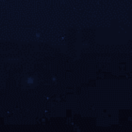
德拉富恩特展现积极
富保罗回忆与詹姆斯初次交锋
时的趣
-11
推荐
2026-07-18
推荐
联系我们
苏州市工业园区星湖街99号裕景大厦13层1301室
support@3434tyo.com
下