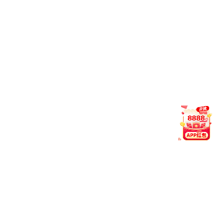
活。此外，在关键时刻，他们也展现出了个人能力，
通过突破或远射为球队制造威胁。
然而，仅凭这些单打独斗式表演并不足以完全弥补C
罗带来的影响。最终结果显示，尽管其他外援努力拼
搏，但仍需团队配合才能获得理想效果。因此，需要
进一步加强团队协作，以便充分利用现有资源，实现
整体提升。
4、未来展望与应对策略
C罗因伤缺阵虽然给当前赛事带来了挑战，但同时也
为未来的发展提供了契机。这一事件促使俱乐部重新
审视其人员配置及战术安排，让教练组意识到单靠明
星球员无法实现长久成功。因此，加强全队各个位置
间协作与默契，将成为未来的重要任务。