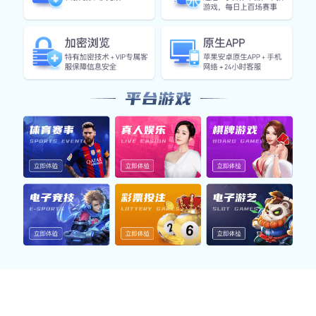
2、外援名单的重要性
外援名单对于任何一支足球队而言都是至关重要的，
它直接关系到球队在比赛中的竞争力。在C罗缺阵情
况下，其他外援能否站出来承担起责任，将决定球队
能否顺利渡过难关。合理配置外援，不仅可以提升球
队整体实力，还能增强替补席深度，为主教练提供更
多战术选择。
同时，各个联赛对于外援人数和配置有不同规定，因
此教练组需要根据具体情况来制定最佳方案。例如，
在某些情况下，通过优化外援组合，可以形成更强大
的攻击线或更加稳固的防守体系。这种灵活性使得教
练能够根据不同对手进行针对性的战术安排。
因此，在C罗因伤缺阵后，合理利用现有外援资源，