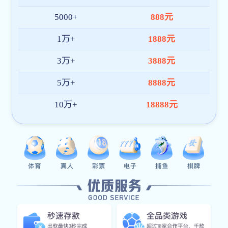
在比赛中，加布里埃尔的一次冲突引发了广泛关注。
他在与对方球员争抢时出现了一些激烈动作，但BBC
指出，这些动作并没有达到暴力行为的程度。从技术
层面来看，加布里埃尔并没有故意用头撞击对方，而
只是采取了一种较为激烈但并不恶意的身体接触方
式。
此外，加布里埃尔在与对方球员接触时，并未表现出
过度强烈或敌意明显的态度。这一点对于判断其是否
构成暴力行为至关重要，因为足球比赛中的身体接触
本身就是常见现象，关键在于运动员是否抱有恶意。
总之，从观察到的数据和录像回放来看，加布里埃尔
的行为可以被视作一种正常范围内的竞争，而非蓄意
伤害。这也为裁判未予以处罚提供了合理依据。