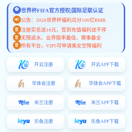
卡拉格点评伊萨克表现不佳称利物
浦球员少有先抑后扬的情况