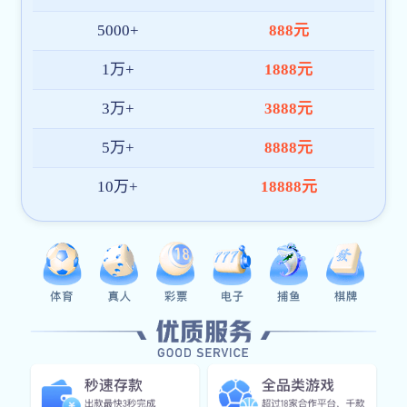
1、伊萨克的个人技术分析
首先，伊萨克作为一名前锋，其技术能力是评判他表
现的重要标准。在最近的一场比赛中，他未能充分展
现出自己的优势，这让人们对他的状态产生疑虑。他
在进攻端缺乏创造力，面对防守时显得有些犹豫，这
直接导致了他错失几次得分机会。
其次，除了进攻端的不足，伊萨克在控球和传递方面
也存在问题。当队友需要支持时，他常常无法及时提
供有效帮助，这使得利物浦在进攻组织上受到一定影
响。此外，他与其他队友之间的配合并不默契，频繁
出现传球失误，加剧了球队整体效率低下的问题。
最后，要想提升个人技艺，伊萨克需要进行系统性的