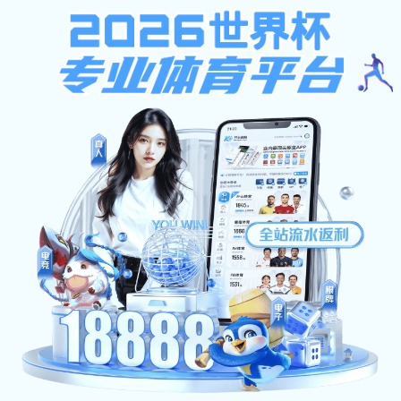
注册入口
全天更新 ·
九游官方入口
赛事实时同步
无论您身在何处，
九游官方入口APP
为您带来高
速、高清、稳定的观赛体验。
下载客户端
网页端访问